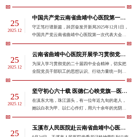
院有关领导带队前往会泽县者海镇付家村、柳树
村、犀牛村开展督查工作，进一步统一思想认识、
中国共产党云南省曲靖中心医院第一次代表大会胜利召开
25
细化工作任务、压实帮扶责任。座谈会...
守正笃行谱新篇，踔厉奋发开新局2025年12月1日，
2025.12
中国共产党云南省曲靖中心医院第一次代表大会在
胜峰路院区胜利召开。会议锚定“无差别诊疗”品质
医院建设目标，明确打造“自己父母不找熟人也能舒
云南省曲靖中心医院开展学习贯彻党的二十届四中全会精神专题辅导
25
心看病的一流医院”发展愿景，...
为深入学习贯彻党的二十届四中全会精神，切实把
2025.12
全院党员干部职工的思想认识、行动力量统一到党
中央决策部署上来，11月17日，云南省曲靖中心医
院党委开展学习贯彻党的二十届四中全会精神专题
坚守初心六十载 医德仁心映党旗—医院解纪庐同志获云南省离退休干部先进个人表彰
25
辅导。会议邀请市委党校滕黎南...
在滇东大地，珠江源头，有一位年近九旬的老人，
2025.12
她以白衣为甲、以仁心作灯，用六十余年的光阴书
写了一名共产党员、一位人民医生的忠诚与担当。
她就是云南省曲靖中心医院原神经内科主任解纪庐
玉溪市人民医院赴云南省曲靖中心医院开展交流学习 共探发展新路径
25
同志。解纪庐，女，1937年3月生于江...