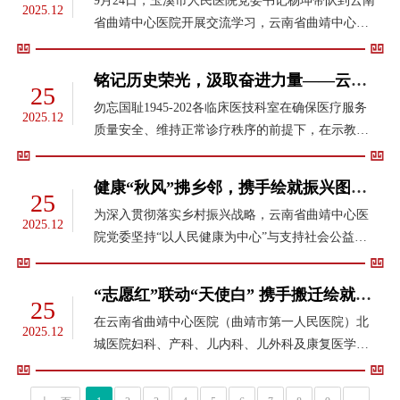
9月24日，玉溪市人民医院党委书记杨坤带队到云南
2025.12
省曲靖中心医院开展交流学习，云南省曲靖中心医
院党委副书记徐武智、纪委书记张爱民及相关职能
部门负责人参加交流。座谈会上，双方简要介绍医
铭记历史荣光，汲取奋进力量——云南省曲靖中心医院党员干部职工收听收看纪念中国人民抗日战争暨世界反法西斯战争胜利80周年大会
25
院发展历程、学科建设、人才梯队...
勿忘国耻1945-202各临床医技科室在确保医疗服务
2025.12
质量安全、维持正常诊疗秩序的前提下，在示教
室、住院病房区域组织党员干部职工、医患同步收
听收看纪念大会实况直播。收看活动结束后，云南
健康“秋风”拂乡邻，携手绘就振兴图——云南省曲靖中心医院党委开展“金秋助学递温暖，优质医疗走基层”系列活动
25
省曲靖中心医院党员干部职工深受教...
为深入贯彻落实乡村振兴战略，云南省曲靖中心医
2025.12
院党委坚持“以人民健康为中心”与支持社会公益紧
密结合，充分发挥党建引领作用，8月至9月组织开
展“金秋助学递温暖，优质医疗走基层”系列活动，
“志愿红”联动“天使白” 携手搬迁绘就健康新图景
25
积极为乡村群众与学子办实事，将...
在云南省曲靖中心医院（曲靖市第一人民医院）北
2025.12
城医院妇科、产科、儿内科、儿外科及康复医学科
启动搬迁至曲靖区域医疗中心以来，在医院党委的
统一领导和安排下，一支由机关职能部门党员志愿