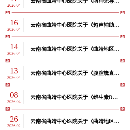
云南省曲靖中心医院关于《两种无导线心脏起搏器的有效性、安全性、方法学、卫生经济学对比与应用研究》项目申报2026年度云南省科学技术奖的公示
2026.04
16
云南省曲靖中心医院关于《超声辅助微创腔内修复股动脉假性动脉瘤的探索与推广》项目申报2026年度云南省科学技术进步奖的公示
2026.04
14
云南省曲靖中心医院关于《曲靖地区克隆性浆细胞疾病筛查技术体系建立与推广应用》项目申报2026年度云南省科学技术奖的公示
2026.04
13
云南省曲靖中心医院关于《腹腔镜直肠癌整合相关技术后对病人结局的影响》项目申报2026年度云南省科学技术进步奖的公示
2026.04
08
云南省曲靖中心医院关于《维生素D治疗曲靖地区甲状腺疾病的技术体系构建及推广应用》项目申报2026年度云南省科学技术进步奖的公示
2026.04
26
云南省曲靖中心医院关于《曲靖地区克隆性浆细胞疾病筛查技术体系建立与推广应用》项目申报2025年度云南省卫生科技成果奖的公示
2026.02