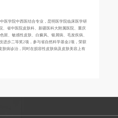
南中医学院中西医结合专业，昆明医学院临床医学研
院、省中医院皮肤科、新疆医科大附属医院、重庆
、色斑、敏感性皮肤、白癜风、银屑病、毛发疾病、
技进步二等奖2项，参与省自然科学基金2项，荣获
童皮肤病诊治，同时在损容性皮肤病及皮肤美容上有