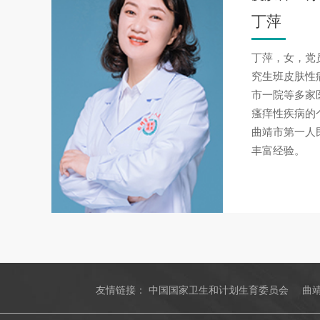
丁萍
丁萍，女，党
究生班皮肤性
市一院等多家
瘙痒性疾病的
曲靖市第一人
丰富经验。
友情链接：
中国国家卫生和计划生育委员会
曲