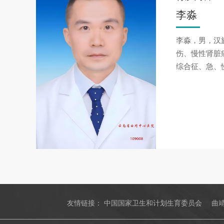
李淼
李淼，男，汉
伤、慢性肾脏
综合征、急、
友情链接：
中国国家卫生和计划生育委员会
曲