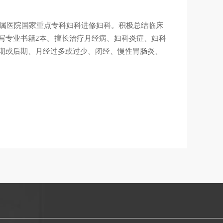
附属医院国家重点专科妇科进修妇科。积极总结临床
写专业书籍2本。擅长治疗月经病、妇科炎症、妇科
期或后期、月经过多或过少、闭经、慢性胃肠炎、