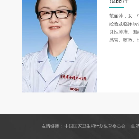
范丽萍
范丽萍，女，
经验及临床病
良性肿瘤、围
感冒、咳嗽、
友情链接：
中国国家卫生和计划生育委员会
曲