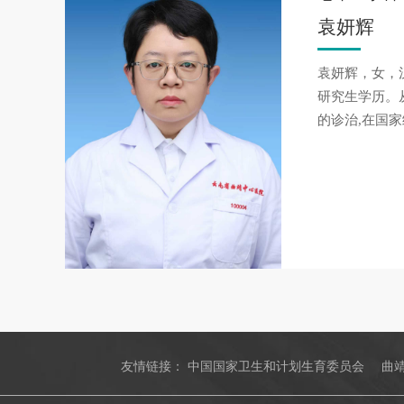
袁妍辉
袁妍辉，女，
研究生学历。
的诊治,在国
友情链接：
中国国家卫生和计划生育委员会
曲