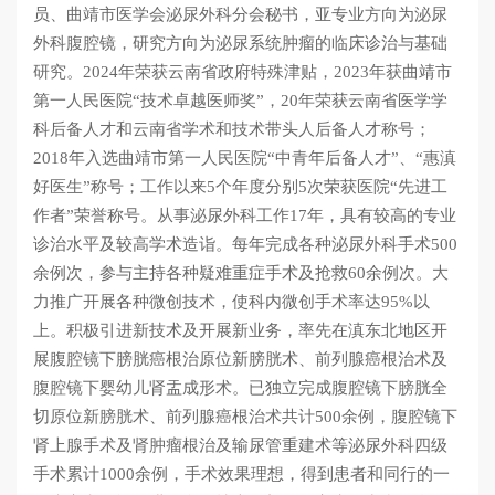
员、曲靖市医学会泌尿外科分会秘书，亚专业方向为泌尿
外科腹腔镜，研究方向为泌尿系统肿瘤的临床诊治与基础
研究。2024年荣获云南省政府特殊津贴，2023年获曲靖市
第一人民医院“技术卓越医师奖”，20年荣获云南省医学学
科后备人才和云南省学术和技术带头人后备人才称号；
2018年入选曲靖市第一人民医院“中青年后备人才”、“惠滇
好医生”称号；工作以来5个年度分别5次荣获医院“先进工
作者”荣誉称号。从事泌尿外科工作17年，具有较高的专业
诊治水平及较高学术造诣。每年完成各种泌尿外科手术500
余例次，参与主持各种疑难重症手术及抢救60余例次。大
力推广开展各种微创技术，使科内微创手术率达95%以
上。积极引进新技术及开展新业务，率先在滇东北地区开
展腹腔镜下膀胱癌根治原位新膀胱术、前列腺癌根治术及
腹腔镜下婴幼儿肾盂成形术。已独立完成腹腔镜下膀胱全
切原位新膀胱术、前列腺癌根治术共计500余例，腹腔镜下
肾上腺手术及肾肿瘤根治及输尿管重建术等泌尿外科四级
手术累计1000余例，手术效果理想，得到患者和同行的一