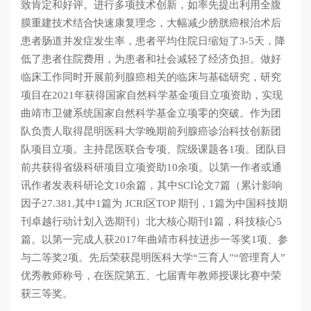
致肯定和好评。进行多项技术创新，如率先提出利用全腹
膜重建技术结合快速康复理念，大幅减少膀胱癌根治术后
患者肠道并发症发生率，患者平均住院日缩短了3-5天，降
低了患者住院费用，为患者和社会减轻了经济负担。做好
临床工作同时开展前列腺癌相关的临床与基础研究，研究
项目在2021年获得国家自然科学基金项目立项资助，实现
曲靖市卫健系统国家自然科学基金立项零的突破。作为团
队负责人取得昆明医科大学晚期前列腺癌诊治科技创新团
队项目立项。主持昆医联合专项、院级课题各1项。团队目
前共获得省级科研项目立项资助10余项。以第一作者或通
讯作者发表科研论文10余篇，其中SCI论文7篇（累计影响
因子27.381,其中1篇为 JCRl区TOP 期刊，1篇为中国科技期
刊卓越行动计划入选期刊）北大核心期刊1篇，科技核心5
篇。以第一完成人获2017年曲靖市科技进步一等奖1项、参
与二等奖2项。先后荣获昆明医科大学“三育人”“管理育人”
优秀教师称号，在医院第五、七届青年教师授课比赛中荣
获三等奖。