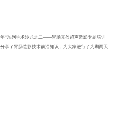
0年
”
系列学术
沙龙之二——
胃肠充盈超声造影
专题培训
授分享了胃肠造影技术前沿知识，为大家进行了为期两天