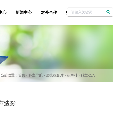
中心
新闻中心
对外合作
招标采购
党委书记信箱
的当前位置：
首页
•
科室导航
•
医技综合片
•
超声科
•
科室动态
声造影