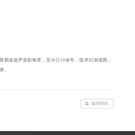
胃肠道超声造影检查，至今
已10余年
，技术日渐成熟，
者。
返回列表