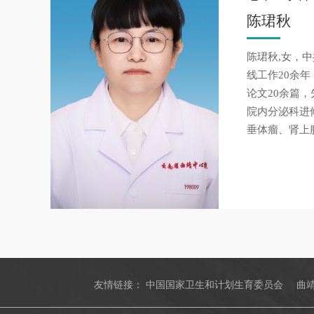
陈珺秋
陈珺秋,女，
线工作20余
论文20余篇
院内分泌科进
垂体瘤、肾上
友情链接：
中国国家卫生和计划生育委员会
曲