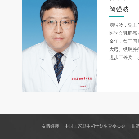
阚强波
阚强波，副主
医学会乳腺癌
余年，曾于四
大疱、纵膈肿
进步三等奖一
友情链接：
中国国家卫生和计划生育委员会
曲