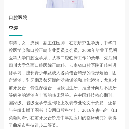
口腔医院
李涛
李涛，女，汉族，副主任医师，在职研究生学历，中华口
腔医学会和口腔正畸专业委员会会员。2000年毕业于昆明
医科大学口腔医学系，从事口腔临床工作20余年，先后到
四川大学华西口腔医院正畸科、云南省口腔医院正畸科进
修学习，擅长青少年及成人各类错合畸形的隐形矫治、固
定矫治，乳牙期及替牙期的活动矫治和功能矫治，尤其对
前牙反合、骨性深覆合、埋伏阻生牙、推磨牙向后不拔牙
等病例的矫治有丰富的临床经验。在中国科技核心期刊、
国家级、省级医学专业刊物上发表专业论文十余篇，还参
与主编出版了图书《实用口腔科学》。2016年参与的《III
类颌间牵引在前牙反合矫治中早期应用的临床研究》获得
了曲靖市科技进步二等奖。