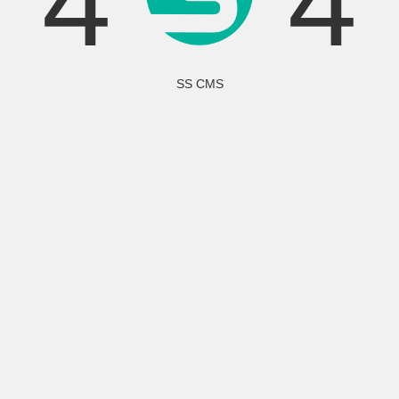
4
4
SS CMS