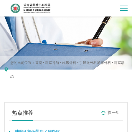
您的当前位置：
首页
•
科室导航
•
临床外科
•
手显微外科足踝外科
•
科室动
态
热点推荐
换一组
肿瘤科主任带您了解癌症