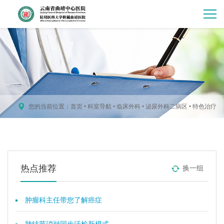
您的当前位置：
首页
•
科室导航
•
临床外科
•
泌尿外科二病区
•
特色治疗
热点推荐
换一组
肿瘤科主任带您了解癌症