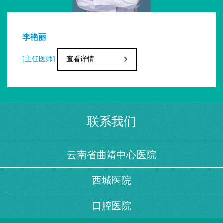
究型医院学会磁共振专业委员会委员；中华
结直肠癌MDT联盟云南分盟曲靖分会常任委
陈国云
员；云南省医师协会医学影像专业委员会委
情
[主任医师]
查看详情
员；云南省医学会放射学分会磁共振学组副
组长；云南省医学会放射学分会神经组成
员；曲靖市医学会磁共振专业委员会主任委
联系我们
员；曲靖市医学会放射学分会委员；曲靖市
影像质控中心副主任；曲靖市第一人民医院
云南省曲靖中心医院
磁共振学科带头人
。
西城医院
陈国云，主任医师
，本科学历，
毕业于
口腔医院
昆明医学院临床医学专业，先后到省内、外