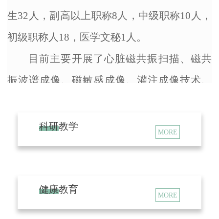
生32人，副高以上职称8人，中级职称10人，
初级职称人18，医学文秘1人。
目前主要开展了心脏磁共振扫描、磁共
振波谱成像、磁敏感成像、灌注成像技术、
全身动脉
CE-MRA成像、高分辨率磁共振颈动
脉斑块分析、小肝癌特异性造影剂筛查、脑
科研教学
MORE
神经高分辨率成像、臂丛神经成像技术、乳
腺动态增强扫描技术、全脊柱扫描技术、全
身类PET扫描技术、内耳3D水成像技术等
健康教育
MORE
科室
将一如既往全心全意为患者服务。