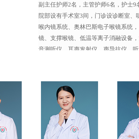
副主任护师2名，主管护师6名，护士9
院部设有手术室3间，门诊设诊断室、
喉内镜系统、奥林巴斯电子喉镜系统，
镜、支撑喉镜、低温等离子消融设备，
音测听仪、耳声发射仪，声导抗仪、听
套的微创手术器械、冷光源系统和工作
术项目需要。
科室不仅是省市疑难、危重病人的
地和研究型的科室，是国家级住院医师
改革和投入，建立和完善了各项管理制
的以耳科学为特色，鼻科、咽喉科及头
师优秀卓越、人才辈出，且学风严谨、
头人和专业骨干。科室本着以人才为核