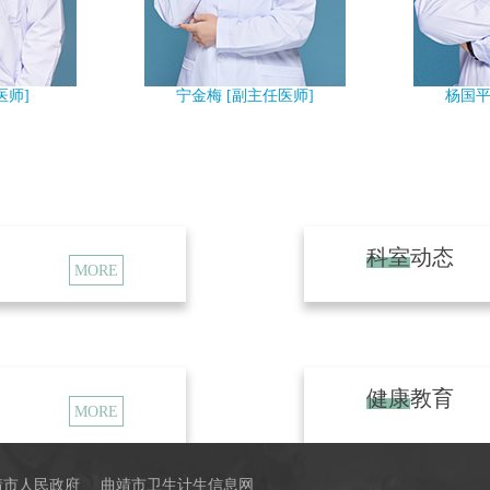
旨，全心全意为病患服务。
开展的主要手术技术：
医师]
宁金梅 [副主任医师]
杨国平
1、耳科：在原有中耳乳突根治及
工听骨植入术、迷路及内耳开窗术、
移植术或吻合术，中外耳畸形整复及
检查、助听设备，提高中耳及内耳疾
挽救听力，
逐渐将耳科建设和发展作为
科室动态
2、鼻科：借助鼻内镜手术的优势
MORE
展到鼻颅底及眼眶，努力开展鼻咽纤
窦垂体肿瘤切除术，视神经减压术，
肿瘤手术等。
3、咽喉头颈：在纤维喉镜及支撑
健康教育
MORE
取出术、喉显微外科手术、喉癌功能
术，发音重建术）、喉颈段气管狭窄
治性颈廓清术等。
靖市人民政府
曲靖市卫生计生信息网