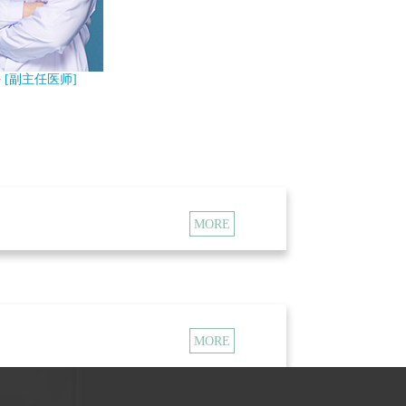
 [副主任医师]
鼓室成型手术基础上，开展听骨链重建术，人
电子耳蜗植入、面神经减压术、鼓室段面神经
肿瘤手术。结合科室现有的耳专科技术及
听力
病的诊断治疗水平，及早发现并干预，尽可能
科室的重点。
，不断拓展治疗疾病的种类及范围，从鼻腔扩
MORE
维血管瘤切除术、鼻咽及颅底肿瘤手术、经蝶
经鼻眶内肿物手术，眶减压手术，副鼻窦恶性
喉镜手术基础上，开展复杂的气管及食管异物
MORE
性切除术（水平、垂直半喉切除术及全喉切除
成形术，颈部恶性肿瘤切除术及颈清扫术，根