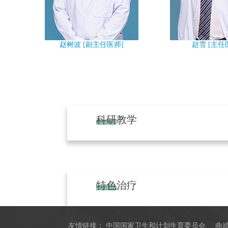
赵树波 [副主任医师]
赵雪 [主任
科研教学
特色治疗
友情链接：
中国国家卫生和计划生育委员会
曲