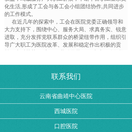
化生活,形成了工会与各工会小组团结协作,共同进步
的工作模式。
在近几年的探索中，工会在医院党委正确领导和
大力支持下，围绕中心、服务大局、求真务实、锐意
进取，充分发挥党联系群众的桥梁纽带作用，组织引
导广大职工为医院改革、发展和稳定作出积极的贡
献。先后荣获了“市五一劳动奖状” “云南省三八红旗
集体” “曲靖市工人先锋号”“曲靖市模范职工之家”等
光荣称号。
医院工会坚持职代会为基本形式的职工民主管理
联系我们
和民主监督制度，坚持职代会联席会制度，从日常生
活中提高员工幸福感，大力推动医院文化建设，深受
云南省曲靖中心医院
院内职工好评。
西城医院
口腔医院