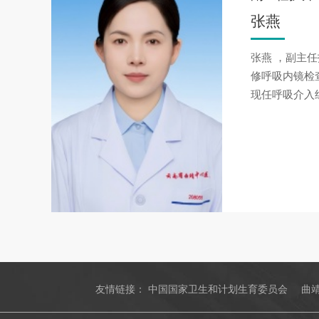
张燕
张燕 ，副主
修呼吸内镜检
现任呼吸介入
友情链接：
中国国家卫生和计划生育委员会
曲