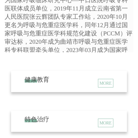
为国家呼吸临床研究中心—中日医院呼吸专科
医联体成员单位，2019年11月成立云南省第一
人民医院张云辉团队专家工作站，2020年10月
更名为呼吸与危重症医学科，同年12月通过国
家呼吸与危重症医学科规范化建设（PCCM）评
审达标，2020年成为曲靖市呼吸与危重症医学
科专科联盟牵头单位，2023年03月成为国家呼
吸医疗质量控制与管理哨点医院，同年08月被
评为云南省省级重点专科，2025年03月成为云
南省呼吸与危重症医学科专科联盟委员单位，
健康教育
2025年09月成为曲靖市呼吸系统疾病医疗质量
MORE
控制中心主任委员单位。
现科室
普通病区
位于云南省曲靖中心医院
C
区6号楼53病区和54病区，设置床位102张。门
诊位于
云南省曲靖中心医院
A区1号楼3楼37诊
特色治疗
MORE
室
。
医护人员
62人（研究生10人，本科52