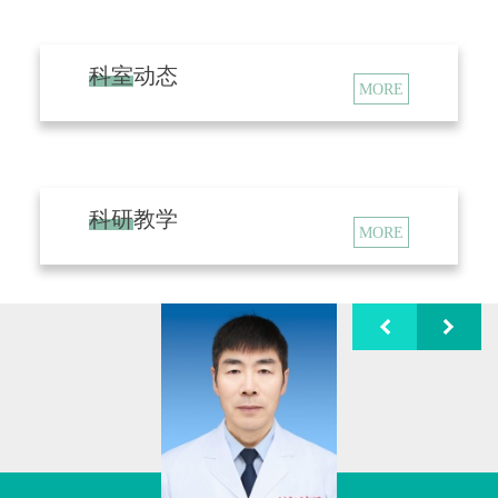
人）。 医师20人，其中主任医师5人，副主任医
师6人，主治医师5人，住院医师4人。护理40
人，其中主任医师1人，副主任护师7人，主管
科室动态
MORE
护师20人，护师11人，护士1人。肺康复治疗师
1人。医学文秘1人。
科室诊治范围：呼吸系统危急重症患者的
救治、呼吸系统疑难病例的诊治、肺部恶性肿
科研教学
瘤及呼吸疾病介入手术、肺部慢性气道疾病、
MORE
肺部感染性疾病、间质性肺病、呼吸衰竭等疾
病的规范诊治。
科室于
1990年建立纤维支气管镜检查诊疗
室开展气管镜诊疗工作，2004年建立电子气管
镜工作站，2019年建立内科胸腔镜工作站开展
内科胸腔镜诊疗工作。
近
3年气管镜诊疗近5000
例，内科胸腔镜诊疗160例。提高了呼吸系统疑
难病例的诊治水平，促进了科室业务能力的快
速发展。