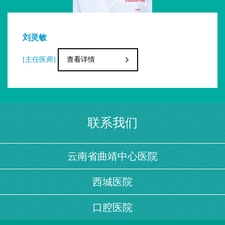
2025年05月，我科引进银龄医师刘志光教
授（原湖南省人民医院呼吸与危重症医学科科
主任，
一级主任医师，全国呼吸介入知名专
王娟
家
）。指导开展呼吸介入新技术、新项目：完
查看详情
[副主任医师]
成经内镜下肺病损冷冻术、切除术33例；经内
镜下气道支架置入术3例、经内镜下支气管胸膜
瘘封堵术2例、经内镜胸腔闭式引流+自体血+凝
血酶治疗2例、经内镜下支气管球囊扩张术1
例、经内镜下支气管球囊封堵术1例、经内镜下
联系我们
肺病损部位多点冻融诊疗术1例、经内镜下肺病
损部位冷冻术+切除术+多点注射甲苯磺酰胺注
云南省曲靖中心医院
射液治疗肺部肿物1例。
1988年建立肺功能检查室开展肺功能检查
西城医院
的工作，
2013年
开展支气管激发试验（支气管
哮喘确诊试验），
2019年开展呼出气一氧化氮
口腔医院
测定。
近
3年共完成肺功能检查18500例，呼出