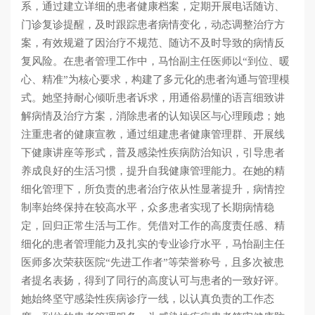
系，通过建立详细的患者健康档案，定期开展电话随访、
门诊复诊提醒，及时跟踪患者病情变化，动态调整治疗方
案，有效规避了因治疗不规范、随访不及时导致的病情反
复风险。在患者管理工作中，马怡副主任医师以“到位、暖
心、精准”为核心要求，构建了多元化的患者沟通与管理模
式。她坚持耐心倾听患者诉求，用通俗易懂的语言细致讲
解病情及治疗方案，消除患者的认知误区与心理顾虑；她
注重患者的健康宣教，通过组建患者健康管理群、开展线
下健康讲座等形式，普及感染性疾病防治知识，引导患者
养成良好的生活习惯，提升自我健康管理能力。在她的精
细化管理下，所负责的患者治疗依从性显著提升，病情控
制率始终保持在较高水平，众多患者实现了长期病情稳
定，回归正常生活与工作。凭借对工作的高度责任感、精
细化的患者管理能力及扎实的专业诊疗水平，马怡副主任
医师多次荣获医院“先进工作者”等荣誉称号，且多次被患
者提名表扬，得到了同行的高度认可与患者的一致好评。
她始终坚守感染性疾病诊疗一线，以认真负责的工作态