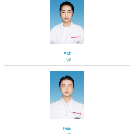
李敏
护师
陈蕊