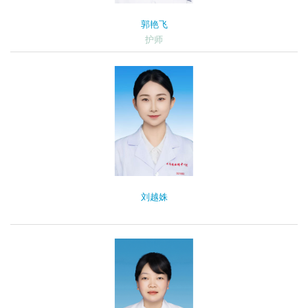
郭艳飞
护师
刘越姝