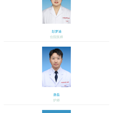
彭梦迪
住院医师
唐磊
护师