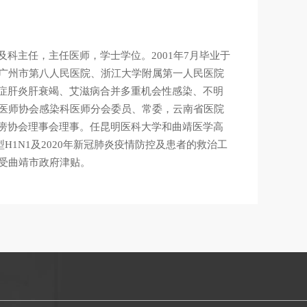
科主任，主任医师，学士学位。2001年7月毕业于
、广州市第八人民医院、浙江大学附属第一人民医院
症肝炎肝衰竭、艾滋病合并多重机会性感染、不明
省医师协会感染科医师分会委员、常委，云南省医院
痨协会理事会理事。任昆明医科大学和曲靖医学高
型H1N1及2020年新冠肺炎疫情防控及患者的救治工
受曲靖市政府津贴。