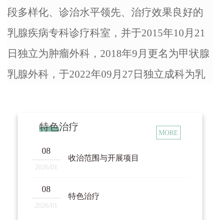
段多样化、诊治水平领先、治疗效果良好的
乳腺疾病专科诊疗科室，并于2015年10月21
日独立为肿瘤外科，2018年9月更名为甲状腺
乳腺外科，于2022年09月27日独立成科为乳
腺外科，为曲靖乃至滇东北和黔西南地区的
群众提供了高质量的医疗保障。
特色治疗
MORE
一、人员结构
08
科室现有医护人员17名，医生8名，其中
收治范围与开展项目
2026/01
博士研究生1名、硕士研究生6名，在乳腺癌
08
综合治疗、乳腺整形修复等复杂领域造诣深
特色治疗
2026/01
厚。专业护理人员9名，护理团队专业涵盖伤