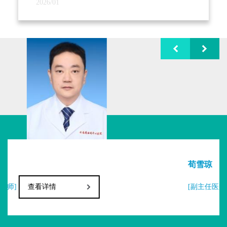
2026/01
哨淋巴结活检术等多种类手术方式；术后化
疗依循国际指南精准选药、把控剂量，联合
放疗“清扫”残余病灶，内分泌治疗针对激素受
体阳性患者精细调药、长期管理，靶向治疗
瞄准 HER-2 等靶点“精准打击”癌细胞，显著
提升患者 5 年、10 年生存率。
2. 乳腺良性疾病微创诊疗集群：微创旋
切术成熟运用，3-5 毫米切口切除乳腺肿物，
荀雪琼
日均可完成10台手术，术后当日或次日出
[副主任医师]
查看详情
院。
3. 乳腺整形修复系列工程：乳房再造为