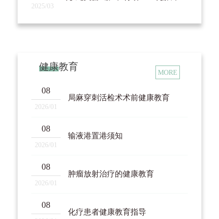
腺良恶性疾病。良性病种包括乳腺增生、乳
2025/03
腺纤维腺瘤、乳腺囊肿、乳腺炎（哺乳期与
非哺乳期）等常见多发病，针对乳腺增生疼
痛、纤维腺瘤占位等困扰，提供个性化药
健康教育
MORE
物、理疗、微创干预方案；恶性疾病聚焦乳
08
局麻穿刺活检术术前健康教育
腺癌各亚型，从原位癌到局部晚期、转移性
2026/01
乳腺癌全病程收治管理，同时兼顾乳腺肉
08
输液港置港须知
2026/01
瘤、淋巴瘤等罕见乳腺恶性肿瘤，能为每位
08
患者定制规范、全程治疗路径。
肿瘤放射治疗的健康教育
2026/01
1. 乳腺癌规范治疗体系：以手术为主
08
轴，开展乳腺癌改良根治术、保乳手术、前
化疗患者健康教育指导