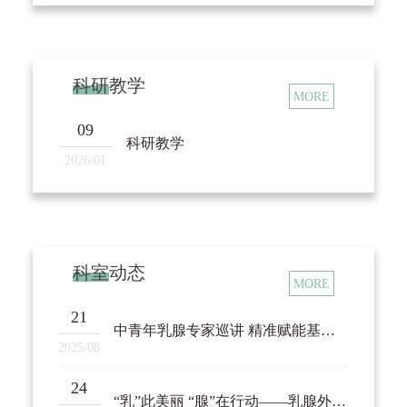
口护理、心理疏导、康复治疗等专业。
二、设备配备
科研教学
MORE
目前科室具备乳腺增生治疗仪、乳腺微
09
科研教学
创旋切治疗仪、乳腺腔镜辅助技术系统、乳
2026/01
腺活检设备、Mark定位标记、彩色多谱勒超
声诊断系统、数字化乳腺 X 线钼靶机、3.0T
乳腺磁共振等设备，并配备相应乳腺癌诊疗
科室动态
MORE
指南指导药物，科室诊疗和手术设备齐全。
21
中青年乳腺专家巡讲 精准赋能基层乳腺癌诊疗服务能力升级
三、收治范围与开展项目
2025/08
科室诊疗范畴广泛且专精，涵盖各类乳
24
“乳”此美丽 “腺”在行动——乳腺外科举办科普患教会