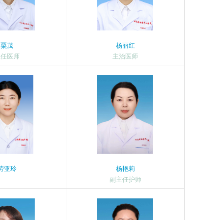
粟茂
杨丽红
主任医师
主治医师
劳亚玲
杨艳莉
副主任护师