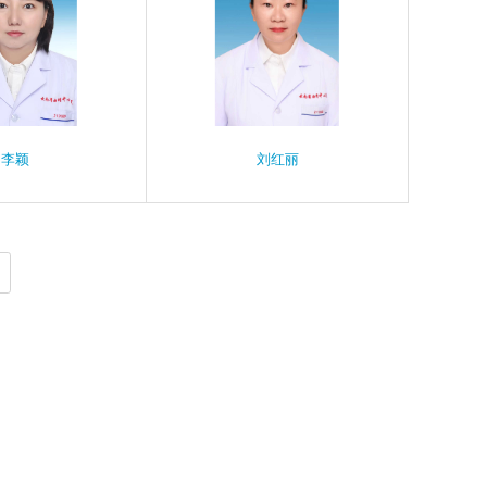
李颖
刘红丽