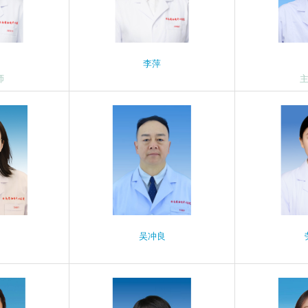
李萍
师
吴冲良