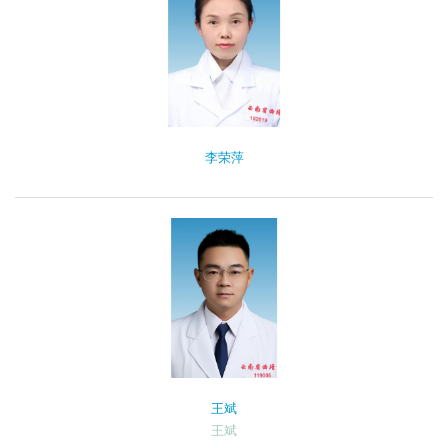
李荣萍
王斌
王斌