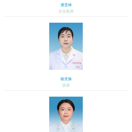
潘贵林
主任医师
杨党焕
技师