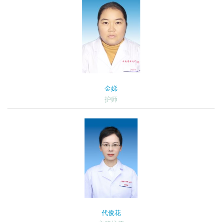
金娣
护师
代俊花