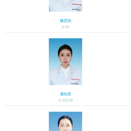
魏思怡
护师
潘怡君
主管护师