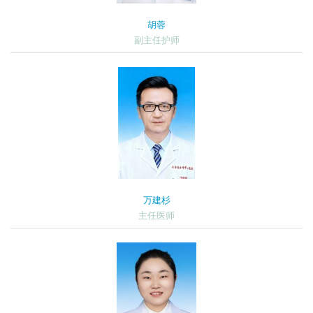
胡蓉
副主任护师
万建杉
主任医师